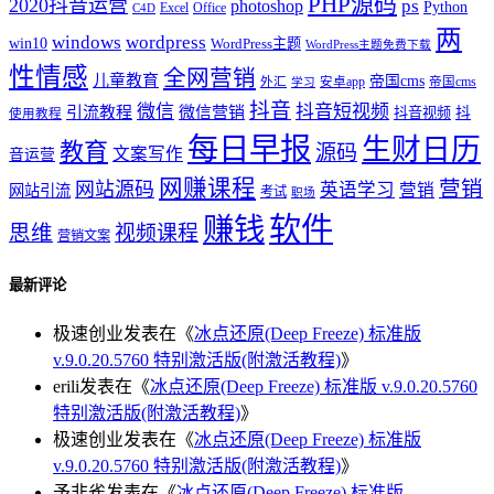
PHP源码
2020抖音运营
ps
photoshop
Python
Office
Excel
C4D
两
windows
wordpress
win10
WordPress主题
WordPress主题免费下载
性情感
全网营销
儿童教育
帝国cms
外汇
安卓app
帝国cms
学习
抖音
微信
抖音短视频
引流教程
微信营销
抖音视频
抖
使用教程
每日早报
生财日历
教育
源码
文案写作
音运营
网赚课程
营销
网站源码
英语学习
营销
网站引流
考试
职场
软件
赚钱
思维
视频课程
营销文案
最新评论
极速创业
发表在《
冰点还原(Deep Freeze) 标准版
v.9.0.20.5760 特别激活版(附激活教程)
》
erili
发表在《
冰点还原(Deep Freeze) 标准版 v.9.0.20.5760
特别激活版(附激活教程)
》
极速创业
发表在《
冰点还原(Deep Freeze) 标准版
v.9.0.20.5760 特别激活版(附激活教程)
》
予非雀
发表在《
冰点还原(Deep Freeze) 标准版