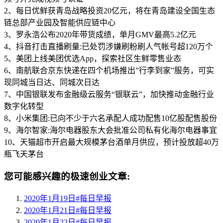
2、每日优鲜获青岛战略投资20亿元，将在青岛建设全国生态
链总部产业园及智能供应链中心
3、罗永浩公布2020年带货成绩，单月GMV最高5.2亿元
4、抖音打击直播刷量:已处罚涉嫌刷粉刷人气帐号超120万个
5、美团上线美团优选App，探索社区生鲜零售业态
6、南航联合京东快递在四个机场推出”行李到家”服务，可实
现同城当日达、同城次日达
7、中国银联发布金融级云服务“银联云”，加快推动金融行业
数字化转型
8、小米集团:已向不少于六名承配人成功配售10亿股配售股份
9、海尔智家:海尔电器股东大会批准公司私有化海尔电器事宜
10、天猫超市开启最大规模茅台酒单月供应，预计投放超40万
瓶飞天茅台
您可能感兴趣的极速创业文章:
2020年1月19日#每日早报
2020年1月21日#每日早报
2020年1月22日#每日早报