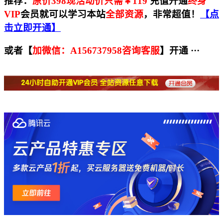
推荐：
原价398现活动价只需￥119
充值开通
终身
VIP
会员就可以
学习本站
全部资源
，非常超值！
【点
击立即开通】
或者【
加微信：A156737958咨询客服
】开通 ···