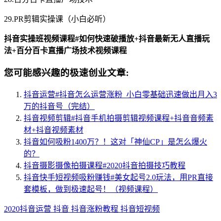
29.PR剪辑实操课（小白必听）
抖音实操班视频课程#如何快速破播放+抖音最新无人直播玩
法+百分百卡直播广场技术视频课程
您可能感兴趣的极速创业文章:
抖音运营#抖音怎么运营涨粉_小白零基础迅速做出月入3
万的抖音号（完结）
抖音视频剪辑#抖音手机拍摄剪辑视频课程+抖音音频素
材+抖音视频素材
抖音如何吸粉1400万？！这对「神仙CP」是怎么爆火
的？
抖音摄影摄像拍摄课程#2020抖音拍摄技巧教程
抖音快手短视频吸粉赚钱#美女起号2.0玩法，用PR直接
套模板，做到极速起号！（视频课程）
2020抖音运营
抖音
抖音涨粉教程
抖音短视频