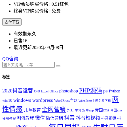
VIP会员购买价格 :
0.51红包
终身VIP购买价格 :
免费
支付下载
有效期
永久
已售
16
最近更新
2020年09月08日
QQ咨询
标签
PHP源码
2020抖音运营
ps
photoshop
Python
Office
Excel
C4D
两
windows
wordpress
win10
WordPress主题
WordPress主题免费下载
性情感
全网营销
儿童教育
帝国cms
外汇
安卓app
帝国cms
学习
抖音
微信
抖音短视频
引流教程
微信营销
抖音视频
抖
使用教程