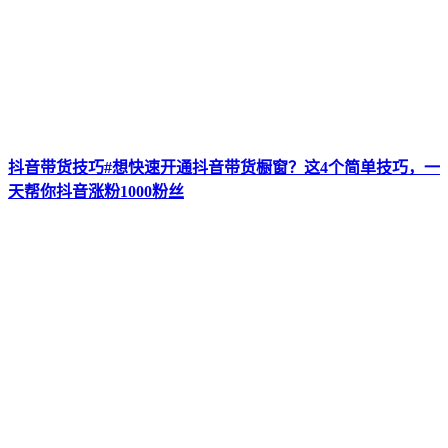
抖音带货技巧#想快速开通抖音带货橱窗？这4个简单技巧，一
天帮你抖音涨粉1000粉丝