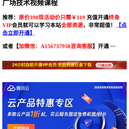
广场技术视频课程
推荐：
原价398现活动价只需￥119
充值开通
终身
VIP
会员就可以
学习本站
全部资源
，非常超值！
【点
击立即开通】
或者【
加微信：A156737958咨询客服
】开通 ···