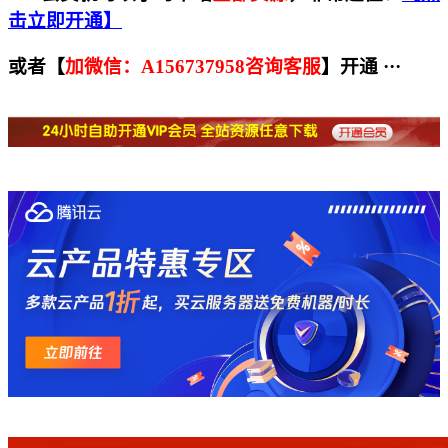
击立即开通】
或者【
加微信：A156737958咨询客服
】开通 ···