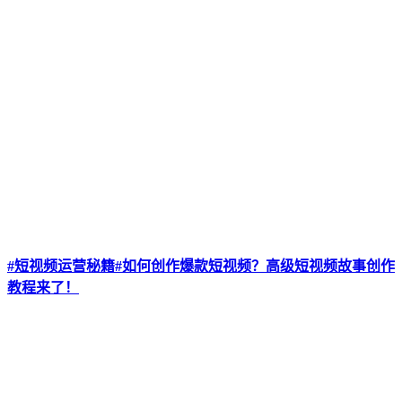
#短视频运营秘籍#如何创作爆款短视频？高级短视频故事创作
教程来了！