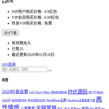
红包
9.9
NIP用户购买价格 :
9.9红包
VIP会员购买价格 :
0.99红包
终身VIP购买价格 :
免费
支付下载
有效期
永久
已售
25
最近更新
2020年01月28日
QQ咨询
标签
PHP源码
2020抖音运营
ps
photoshop
Python
Office
Excel
C4D
两
windows
wordpress
win10
WordPress主题
WordPress主题免费下载
性情感
全网营销
儿童教育
帝国cms
外汇
安卓app
帝国cms
学习