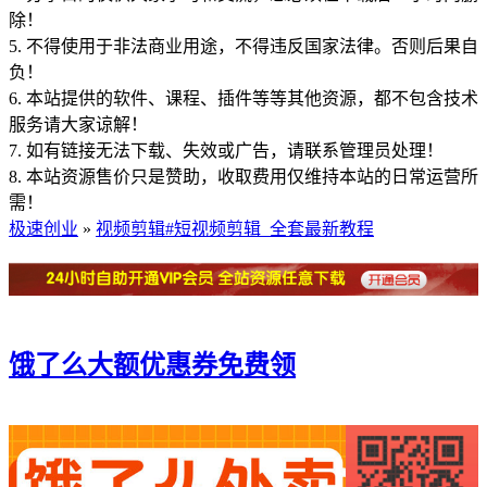
除！
5. 不得使用于非法商业用途，不得违反国家法律。否则后果自
负！
6. 本站提供的软件、课程、插件等等其他资源，都不包含技术
服务请大家谅解！
7. 如有链接无法下载、失效或广告，请联系管理员处理！
8. 本站资源售价只是赞助，收取费用仅维持本站的日常运营所
需！
极速创业
»
视频剪辑#短视频剪辑_全套最新教程
饿了么大额优惠券免费领