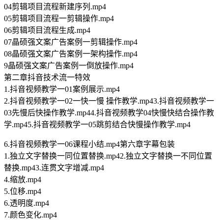
04剪辑项目流程新建序列.mp4
05剪辑项目流程一剪辑操作.mp4
06剪辑项目流程生成.mp4
07晶硕强文案广告案例一剪辑操作.mp4
08晶硕强文案广告案例一架构操作.mp4
9晶硕强文案广告案例一倒放操作.mp4
第二章抖音技术流一特效
1.抖音视频教学一01案例展示.mp4
2.抖音视频教学一02一快一慢 操作教学.mp43.抖音视频教学一
03先慢后快操作教学.mp44.抖音视频教学04快慢快结合操作教
学.mp45.抖音视频教学一05跳剪结合快慢操作教学.mp4
6.抖音视频教学一06课程小结.mp4第六章字幕包装
1.独立文字替换一同位置替换.mp42.独立文字替换一不同位置
替换.mp43.连贯文字增减.mp4
4.缩放.mp4
5.位移.mp4
6.透明度.mp4
7.颜色变化.mp4