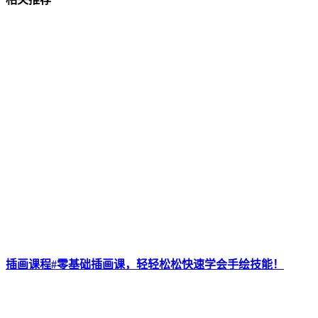
插画课程#零基础插画课，轻轻松松快速学会手绘技能！