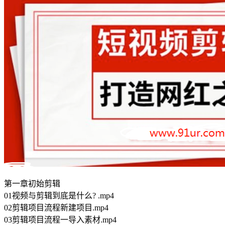
第一章初始剪辑
01视频与剪辑到底是什么? .mp4
02剪辑项目流程新建项目.mp4
03剪辑项目流程一导入素材.mp4