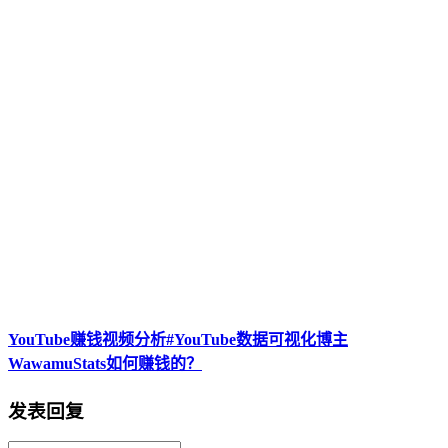
YouTube赚钱视频分析#YouTube数据可视化博主
WawamuStats如何赚钱的？
发表回复