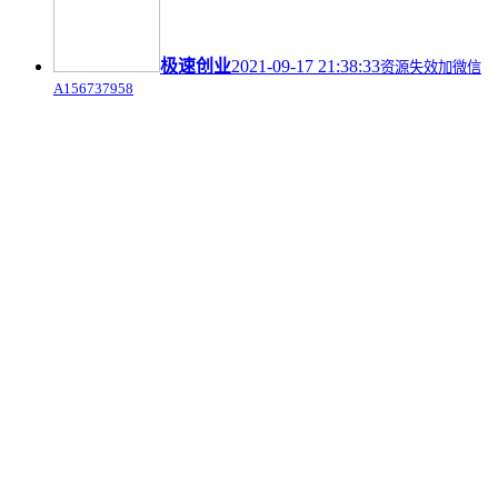
极速创业
2021-09-17 21:38:33
资源失效加微信
A156737958