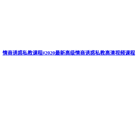
情商诱惑私教课程#2020最新高级情商诱惑私教高清视频课程