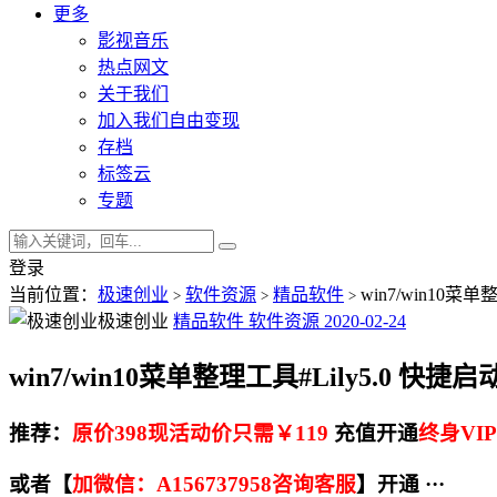
更多
影视音乐
热点网文
关于我们
加入我们自由变现
存档
标签云
专题
登录
当前位置：
极速创业
软件资源
精品软件
win7/win10
>
>
>
极速创业
精品软件
软件资源
2020-02-24
win7/win10菜单整理工具#Lily5.0
推荐：
原价398现活动价只需￥119
充值开通
终身VIP
或者【
加微信：A156737958咨询客服
】开通 ···