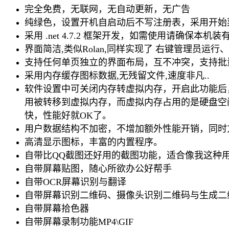
完全免费，无联网，无自动更新，无广告
纯绿色，设置开机自启动后不写注册表，采用开始菜
采用 .net 4.7.2 框架开发，如需使用请确保本机装有 .
界面简洁,类似Rolan,同样实现了 右键管理员
支持任何单页独立的界面布局，互不冲突，支持批量
采用内存缓存图标数据,无残留文件,速度非凡..
软件设置中可关闭内存转虚拟内存，开启此功能后
用被转移到虚拟内存，而虚拟内存占用的是硬盘空
快，性能好就OK了。
用户数据结构不加密，不增加额外性能开销，同时
高清显示图标，丰富的内置程序。
自带比QQ截图还好用的截图功能，适合像我这种
自带屏幕贴图，随心所欲办公好帮手
自带OCR屏幕识别与翻译
自带屏幕识别二维码、摄像头识别二维码与生成二
自带屏幕拾色器
自带屏幕录制功能MP4\GIF